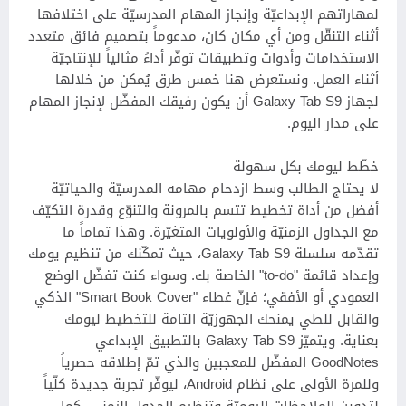
لمهاراتهم الإبداعيّة وإنجاز المهام المدرسيّة على اختلافها
أثناء التنقّل ومن أي مكان كان، مدعوماً بتصميم فائق متعدد
الاستخدامات وأدوات وتطبيقات توفّر أداءً مثالياً للإنتاجيّة
أثناء العمل. ونستعرض هنا خمس طرق يُمكن من خلالها
لجهاز Galaxy Tab S9 أن يكون رفيقك المفضّل لإنجاز المهام
على مدار اليوم.
خطّط ليومك بكل سهولة
لا يحتاج الطالب وسط ازدحام مهامه المدرسيّة والحياتيّة
أفضل من أداة تخطيط تتسم بالمرونة والتنوّع وقدرة التكيّف
مع الجداول الزمنيّة والأولويات المتغيّرة. وهذا تماماً ما
تقدّمه سلسلة Galaxy Tab S9، حيث تمكّنك من تنظيم يومك
وإعداد قائمة "to-do" الخاصة بك. وسواء كنت تفضّل الوضع
العمودي أو الأفقي؛ فإنّ غطاء "Smart Book Cover" الذكي
والقابل للطي يمنحك الجهوزيّة التامة للتخطيط ليومك
بعناية. ويتميّز Galaxy Tab S9 بالتطبيق الإبداعي
GoodNotes المفضّل للمعجبين والذي تمّ إطلاقه حصرياً
وللمرة الأولى على نظام Android، ليوفّر تجربة جديدة كلّياً