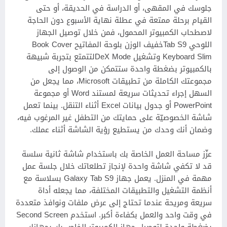
جلوسك في المقهى، أو الدراسة في الحديقة، أو حتى
القيام برحلة ممتعة في عطلة نهاية الأسبوع دون الحاجة
لاصطحاب الكمبيوتر المحمول، فمن خلال توصيل الجهاز
اللوحي Tab S9خفيف الوزن بلوحة المفاتيح Book Cover
Keyboard Slim وتشغيل DeX Modeلتتمتع بتجربة شبيهة
بالكمبيوتر بضغطة واحدة ستتمكن من الوصول إلى
مجموعتك الكاملة من تطبيقات Microsoft، مما يجعل من
السهل إجراء تحديثات سريعة لمستند Word أو مجموعة
PowerPoint أو جدول بيانات Excel أثناء التنقل. بينما تعمل
شاشة الخصوصيّة على حمايتك من التطفل غير المرغوب فيه،
وضمان أنك وحدك من يستطيع رؤية الشاشة أثناء عملك.
عزّز مساحة العمل الخاصة بك باستخدام شاشة ثانية سلسة
قد لا تكفي شاشة واحدة لإنجاز تطلعاتك خلال جلسة عمل
مهمة في المنزل. يعمل جهاز Galaxy Tab S9 بسلاسة مع
أنظمة التشغيل والتطبيقات المختلفة، مما يجعله أداة
سريعة ومريحة عندما تحتاج إلى عرض ملفات ونوافذ متعددة
في وقت واحد والعمل بكفاءة أكبر. استخدم Second Screen