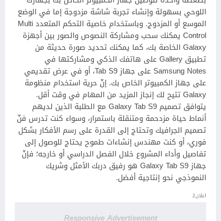
بضغطة واحدة لتوصيل جهاز الكمبيوتر الخاص بك بجهازك
اللوحي بسهولة وإنشاء تجربة شاشة مزدوجة إما في الوضع
الموسع أو المزدوج. وباستخدام خاصية التحكم المتعدد Multi
Control يمكنك سحب ومشاركة النصوص والصور بين أجهزة
Galaxy الخاصة بك، كما يمكنك تحديد صورة حديثة من
تطبيق Gallery على هاتفك الذكي ومشاركتها في
Samsung Notes على جهاز Tab S9، أو في عرض تقديمي
على جهاز الكمبيوتر الخاص بك. إنّ حرية استخدام منظومة
Galaxy تتيح لك إنجاز المزيد من المهام في وقت أقل.
يتوافق تصميم Galaxy Tab S9 مع الطلبة الذين لديهم
أنماط حياة مزدحمة ومتنقلة باستمرار، وسواء كنت تدرس فنّ
تصميم الجرافيك وتحتاج إلى القدرة على رسم الأفكار بشكل
فوري، أو كنت مهندس إنشاءات طموح يحتاج للوصول إلى
تفاصيل وأداء المشروع خلال الفصل الدراسي أو خارجه؛ فإنّ
جهاز Galaxy Tab S9 هو رفيق دربك الأمثل وشريك
النموذجي نحو إنتاجية أفضل.
اعلان2
Responsive Advertisement