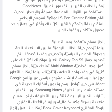
لتدوين الملاحظات اليوميّة وتنظيم الجدول الزمني. كما
يُمكن للطلاب الذين يستخدمون تطبيق GoodNotes
الاستفادة من القوالب المصممة مسبقاً، والإصدار الحديث
لقلم S Pen Creator Edition لمواكبة نهجهم الإبداعي
المنظّم بدقة وتحكّم فائقين. كلّ ذلك وأكثر في جهاز واحد
محمول متكامل وخفيف الوزن.
إنجاز مهام متعدّدة بمهارة عالية
بينما تزدحم حياة الطالب اليوميّة ما بين الاستعداد للصفّ
وجدولة الحصص الدراسيّة وتخصيص وقت للأصدقاء؛ تمّ
تصميم جهاز Galaxy Tab S9 لتعزيز مواكبتك لكلّ ذلك على
أكمل وجه. فخاصيّة Multi Window تمنحك ميّزة إنجاز مهام
كثيرة في وقت واحد لتضاعف إنتاجيّتك، بينما يُمكنك التعاون
مع زميلك بسلاسة لإنشاء مشروع دراسي عبر برنامج Google
Meet، في حين تُواصل رسم وتدوين أفكارك الجديدة في
مستند منفصل عبر تطبيق Samsung Notes. وباستخدام
إشارات التمرير البسيطة تتنقّل بين التطبيقات لإنجاز مهام
متعددة بسرعة وكفاءة عالية، وبإرفاق الغطاء الدفتري
بلوحة المفاتيح Book Cover Keyboard يُمكنك تسهيل إنجاز