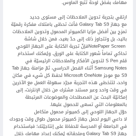
مهامك بفضل لوحة تتبع الماوس.
ارتقي بتجربة تدوين الملاحظات إلى مستوى جديد
مع جهاز Galaxy Tab S9 فأنت تحظى بامتلاك مفكرة رقميّة
تمزج بين أفضل مزايا الكمبيوتر المحمول وتدوين الملاحظات
باليد، بل وتتجاوز ذلك إلى حدّ بعيد، فمن خلال شاشة
‎NotePaper Screenفإنّ تجربة الكتابة على الجهاز اللوحي
تحاكي تماماً شعور الكتابة على الورق. ويُمكنك استخدام
قلم S Pen لتدوين الأفكار والملاحظات الرئيسيّة في
Samsung Notes أثناء الفصل الدراسي، ثمّ مزامنة جهاز Tab
S9 مع موجز Microsoft OneNote لحفظ كل شيء في مكان
واحد، لتتخطى هذه التجربة مجرّد سهولة العمل مع الآخرين
في وقت واحد وعبر مستند مشترك من خلال الإنترنت، إلى
إمكانيّة البحث عن المصطلحات والموضوعات المرتبطة
بالمعلومات التي تسعى للحصول عليها.
حوّل الجهاز اللوحي إلى كمبيوتر محمول متكامل
لا داعي اليوم لحمل جهاز كمبيوتر محمول طوال وقت وجودك
في الجامعة أو المدرسة للحفاظ على إنتاجيّتك؛ فباستخدام
جهاز Galaxy Tab S9 وملحقاته يُمكنك إعداد مهامك خلال