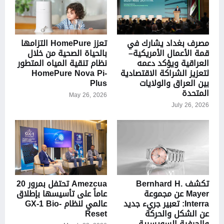
مصرف بغداد يشارك في
تعزز HomePure التزامها
قمة الأعمال الأمريكية–
بالحياة الصحية من خلال
العراقية ويؤكد دعمه
نظام تنقية المياه المتطور
لتعزيز الشراكة الاقتصادية
HomePure Nova Pi-
بين العراق والولايات
Plus
المتحدة
May 26, 2026
July 26, 2026
تكشف Bernhard H.
Amezcua تحتفل بمرور 20
Mayer عن مجموعة
عاماً على تأسيسها بإطلاق
Interra: تعبير جريء جديد
عالمي لنظام GX-1 Bio-
عن الشكل والحركة
Reset
والحِرفية السويسرية