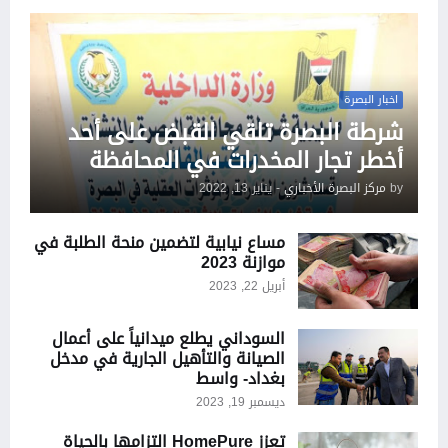
اخبار البصرة
شرطة البصرة تلقي القبض على أحد
أخطر تجار المخدرات في المحافظة
by
مركز البصرة الأخباري
-
يناير 13, 2022
مساع نيابية لتضمين منحة الطلبة في
موازنة 2023
أبريل 22, 2023
السوداني يطلع ميدانياً على أعمال
الصيانة والتأهيل الجارية في مدخل
بغداد- واسط
ديسمبر 19, 2023
تعزز HomePure التزامها بالحياة