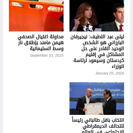
ليلى عبد اللطيف: نيجيرفان
محاولة اغتيال الصحفي
البارزاني هو الشخص
هيمن مامند بإطلاق نار
الوحيد القادر على حل
وسط السليمانية
المشاكل في إقليم
September 03, 2025
كردستان وسيعود لرئاسة
الوزراء
January 05, 2026
انتخاب بافل طالباني رئيساً
للتحالف الديمقراطي
الاجتماعي في العالم