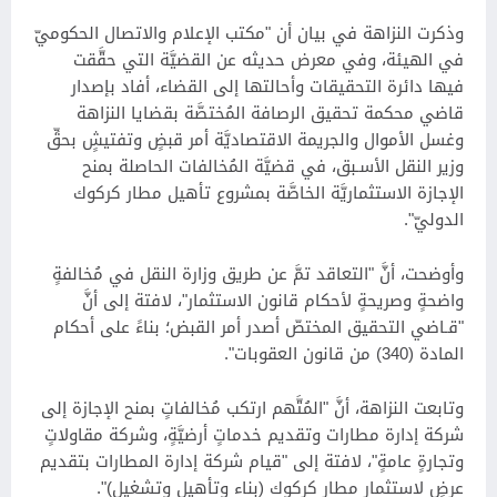
وذكرت النزاهة في بيان أن "مكتب الإعلام والاتصال الحكوميّ
في الهيئة، وفي معرض حديثه عن القضيَّة التي حقَّقت
فيها دائرة التحقيقات وأحالتها إلى القضاء، أفاد بإصدار
قاضي محكمة تحقيق الرصافة المُختصَّة بقضايا النزاهة
وغسل الأموال والجريمة الاقتصاديَّة أمر قبضٍ وتفتيشٍ بحقِّ
وزير النقل الأسـبق، في قضيَّة المُخالفات الحاصلة بمنح
الإجازة الاستثماريَّة الخاصَّة بمشروع تأهيل مطار كركوك
الدوليّ".
وأوضحت، أنَّ "التعاقد تمَّ عن طريق وزارة النقل في مُخالفةٍ
واضحةٍ وصريحةٍ لأحكام قانون الاستثمار"، لافتة إلى أنَّ
"قـاضي التحقيق المختصّ أصدر أمر القبض؛ بناءً على أحكام
المادة (340) من قانون العقوبات".
وتابعت النزاهة، أنَّ "المُتَّهم ارتكب مُخالفاتٍ بمنح الإجازة إلى
شركة إدارة مطارات وتقديم خدماتٍ أرضيَّةٍ، وشركة مقاولاتٍ
وتجارةٍ عامةٍ"، لافتة إلى "قيام شركة إدارة المطارات بتقديم
عرضٍ لاستثمار مطار كركوك (بناء وتأهيل وتشغيل)".