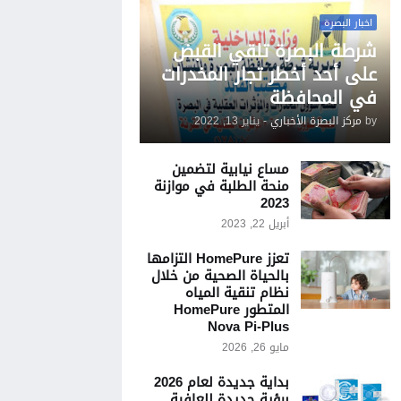
اخبار البصرة
شرطة البصرة تلقي القبض
على أحد أخطر تجار المخدرات
في المحافظة
by
مركز البصرة الأخباري
-
يناير 13, 2022
مساع نيابية لتضمين
منحة الطلبة في موازنة
2023
أبريل 22, 2023
تعزز HomePure التزامها
بالحياة الصحية من خلال
نظام تنقية المياه
المتطور HomePure
Nova Pi-Plus
مايو 26, 2026
بداية جديدة لعام 2026
برؤية جديدة للعافية