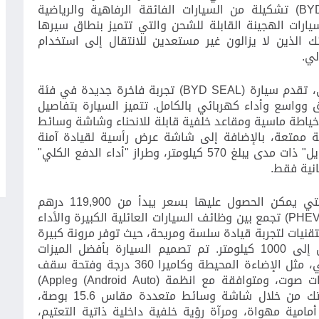
BY
) تشكيلة من السيارات الفائقة الرفاهية والرياضية
سيارات الهجينة القابلة للشحن والتي تتميز بنطاق سيرها
ئك الذين لا يزالون غير مستعدين للانتقال إلى استخدام
لي.
 تقدم سيارة (
(BYD SEAL
تجربة فاخرة جديدة في فئة
ق وواسع
وأداء كهربائي بالكامل
.
تتميز السيارة بتفاصيل
 خياطة ماسية ومقاعد خلفية قابلة للانحناء وشاشة وسائط
لتجربة ترفيهية ممتعة، بالإضافة إلى شاشة عرض رأسية لقيادة آمنة
يل
"
ذات مدى يبلغ 570 كيلومتر، وطراز
"أداء الدفع الكلي"
تي يمكن الحصول عليها بسعر يبدأ من
119,900
درهم
PHE
) تجمع بين وظائف السيارات العائلية الكبيرة والأداء
لتقنيات لتجربة قيادة سلسة ومريحة، حيث توفر مرونة كبيرة
من خلال نطاق الحركة الهجين الذي يصل إلى 1000 كيلومتر. تم تصميم السيارة بأفضل الميزات
المتقدمة في طراز الدفع الأمامي القياسي، مثل الإضاءة المحيطة وكاميرا 360 درجة وفتحة سقف
(Android Auto)
و
(Apple
. ويحسن طراز الدفع الكلي تجربتك من خلال شاشة وسائط متعددة مقاس 15.6 بوصة،
مامية مهواة، ومرآة رؤية خلفية داخلية ذاتية التعتيم،