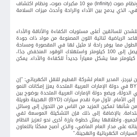
ونظام صوت
Infinity)
)
مع 10 مكبرات صوت، ونظام اكتشاف
في، الذي يدمج بين الأداء
والراحة وأحدث ميزات السلامة
 للشحن للسائقين أعلى مستويات الكفاءة والأناقة والأداء
قاعد الرياضية ثنائية اللون المصنوعة من مواد ذات جودة
الطول مما يوفر راحة لا مثيل لها في المقصورة ومساحة
. وبفضل نطاق كهربائي يصل إلى 100 كيلومتر واستهلاك الوقود المنخفض جدًا،
تميز هذه السيارة بمدى يصل إلى 1000 كيلومتر مما يشكل معياراً جديداً للكفاءة والأداء. يمكن
 نيرجز
، المدير العام لشركة الفطيم للنقل الكهربائي: "إن
BY
في دولة الإمارات العربية المتحدة يعزز إمكانات النمو
 الدولة، ويضع دولة الإمارات العربية المتحدة بوضوح بين
إلى الأمام
.
لأول مرة نقدم سيارات
BYD)
)
الهجينة طويلة
من شأنها تمكين المزيد من الناس من التحول إلى وسائل
تدامة
.
بالإضافة إلى ذلك فإن التشكيلة الموسعة تفي
لجميع، واطلاقها يمثل
خطوة بارزة أخرى نحو تعزيز النظام
بنائه على مدار العام الماضي، والذي أصبح ممكنًا بالتعاون
لسيارات الكهربائية والهجينة."