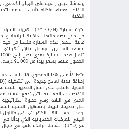
وشاشة عرض رأسية على الزجاج الأمامي، 
النقاط العمياء، ونظام تثبيت السرعة التكي
الذكية.
وتوفر سيارة (
BYD QIN
) الهجينة القابلة
من خلال تصميماتها الداخلية الرائعة والم
عالية. تتصدر هذه السيارة فئتها من حيث 
واسعة
للساقين
ت
الحصول عليها بسعر يبدأ من
91,000
درهم.
وتعليقاً على هذا الموضوع، قال السيد
حسن
إضافة ثلاثة نماذج جديدة إلى تشكيلة
(
D)
القوية والطلب على النقل الصديق للبيئة في
الاقتصادات المعيارية التي تدفع الاستدامة 
المدى في البلاد، وهي خطوة استراتيجية 
نقل صديقة للبيئة وتسهيل التنمية المس
بوعدنا بجعل النقل الكهربائي في متناول ا
البيئي للمركبات الكهربائية الذي بدأنا في 
مع
(BYD)
،
الشركة الرائدة علمياً في مجال ا