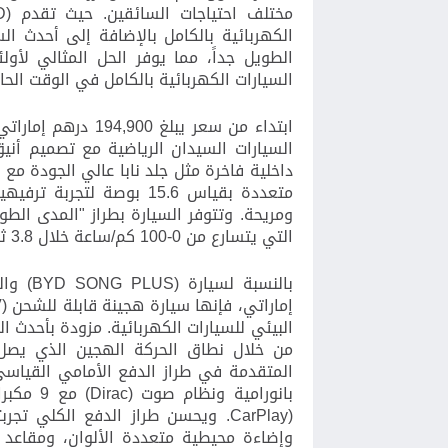
مختلف احتياجات السائقين. حيث تقدم (
D
الكهربائية بالكامل بالإضافة إلى أحدث ال
الطويل جداً، مما يوفر الحل المثالي لأول
السيارات الكهربائية بالكامل في الوقت الحا
ابتداء من سعر يبلغ
194,900
درهم إماراتي،
السيارات السيدان الرياضية مع تصميم أني
داخلية فاخرة مثل جلد نابا عالي الجودة مع
متعددة بقياس 15.6 بوصة 
ومريحة. وتتوفر السيارة بطراز
"
المدى الطو
التي يتسارع
من 0-100 كم/ساعة خلال 3.8 ثانية فقط.
بالنسبة لسيارة (
(BYD SONG PLUS
وال
إماراتي، فإنها سيارة
هجينة قابلة للشحن (
V
البيئي للسيارات الكهربائية. مزودة بأحدث ا
بانورامية ونظام صوت
(Dirac)
مع 9 مكبرات صوت، ومتوافقة مع انظمة
CarPlay)
وإضاءة محيطية متعددة الألوان، ومقاعد أ